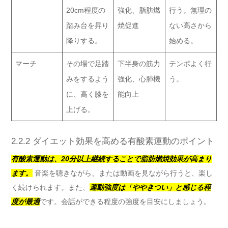
20cm程度の
強化、脂肪燃
行う。無理の
踏み台を昇り
焼促進
ない高さから
降りする。
始める。
マーチ
その場で足踏
下半身の筋力
テンポよく行
みをするよう
強化、心肺機
う。
に、高く膝を
能向上
上げる。
2.2.2 ダイエット効果を高める有酸素運動のポイント
有酸素運動は、20分以上継続することで脂肪燃焼効果が高まり
ます。
音楽を聴きながら、または動画を見ながら行うと、楽し
く続けられます。また、
運動強度は「ややきつい」と感じる程
度が最適
です。会話ができる程度の強度を目安にしましょう。