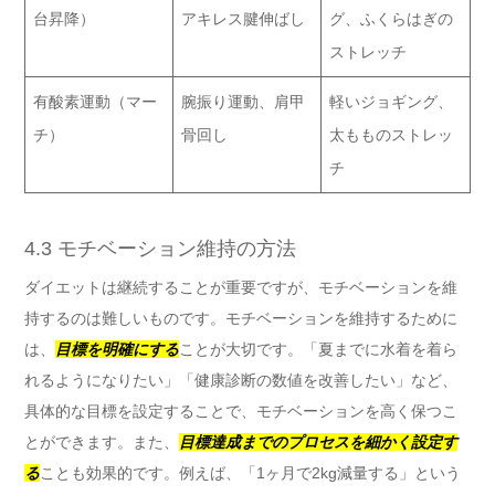
台昇降）
アキレス腱伸ばし
グ、ふくらはぎの
ストレッチ
有酸素運動（マー
腕振り運動、肩甲
軽いジョギング、
チ）
骨回し
太もものストレッ
チ
4.3 モチベーション維持の方法
ダイエットは継続することが重要ですが、モチベーションを維
持するのは難しいものです。モチベーションを維持するために
は、
目標を明確にする
ことが大切です。「夏までに水着を着ら
れるようになりたい」「健康診断の数値を改善したい」など、
具体的な目標を設定することで、モチベーションを高く保つこ
とができます。また、
目標達成までのプロセスを細かく設定す
る
ことも効果的です。例えば、「1ヶ月で2kg減量する」という