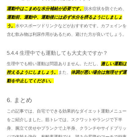
運動中はこまめな水分補給が必要です。
脱水症状を防ぐため、
運動前、運動中、運動後には必ず水分を摂るようにしましょ
う。
水やスポーツドリンクなどがおすすめです。カフェインを
含む飲み物は利尿作用があるため、避けた方が良いでしょう。
5.4.4 生理中でも運動しても大丈夫ですか？
生理中でも軽い運動は問題ありません。ただし、
激しい運動は
控えるようにしましょう。
また、
体調が悪い場合は無理せず運
動を中止してください。
6. まとめ
この記事では、自宅でできる効果的なダイエット運動メニュー
をご紹介しました。筋トレでは、スクワットやランジで下半
身、腕立て伏せやプランクで上半身、クランチやサイドブリッ
ジで体幹を強化。有酸素運動では、踏み台昇降やマーチで効率