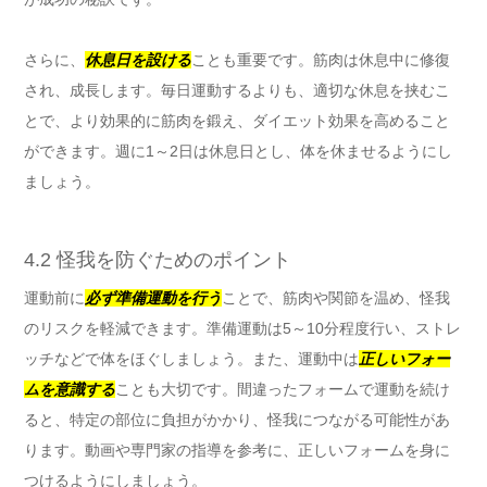
さらに、
休息日を設ける
ことも重要です。筋肉は休息中に修復
され、成長します。毎日運動するよりも、適切な休息を挟むこ
とで、より効果的に筋肉を鍛え、ダイエット効果を高めること
ができます。週に1～2日は休息日とし、体を休ませるようにし
ましょう。
4.2 怪我を防ぐためのポイント
運動前に
必ず準備運動を行う
ことで、筋肉や関節を温め、怪我
のリスクを軽減できます。準備運動は5～10分程度行い、ストレ
ッチなどで体をほぐしましょう。また、運動中は
正しいフォー
ムを意識する
ことも大切です。間違ったフォームで運動を続け
ると、特定の部位に負担がかかり、怪我につながる可能性があ
ります。動画や専門家の指導を参考に、正しいフォームを身に
つけるようにしましょう。