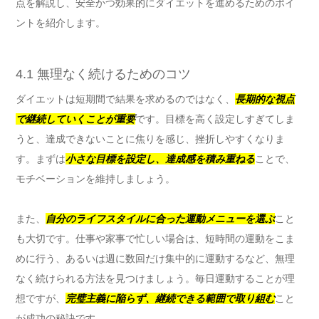
点を解説し、安全かつ効果的にダイエットを進めるためのポイ
ントを紹介します。
4.1 無理なく続けるためのコツ
ダイエットは短期間で結果を求めるのではなく、
長期的な視点
で継続していくことが重要
です。目標を高く設定しすぎてしま
うと、達成できないことに焦りを感じ、挫折しやすくなりま
す。まずは
小さな目標を設定し、達成感を積み重ねる
ことで、
モチベーションを維持しましょう。
また、
自分のライフスタイルに合った運動メニューを選ぶ
こと
も大切です。仕事や家事で忙しい場合は、短時間の運動をこま
めに行う、あるいは週に数回だけ集中的に運動するなど、無理
なく続けられる方法を見つけましょう。毎日運動することが理
想ですが、
完璧主義に陥らず、継続できる範囲で取り組む
こと
が成功の秘訣です。