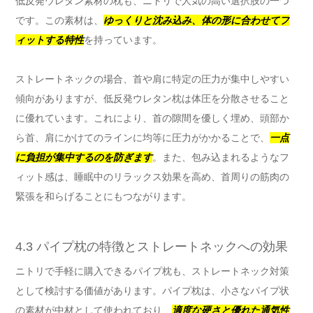
低反発ウレタン素材の枕も、ニトリで人気の高い選択肢の一つ
です。この素材は、
ゆっくりと沈み込み、体の形に合わせてフ
ィットする特性
を持っています。
ストレートネックの場合、首や肩に特定の圧力が集中しやすい
傾向がありますが、低反発ウレタン枕は体圧を分散させること
に優れています。これにより、首の隙間を優しく埋め、頭部か
ら首、肩にかけてのラインに均等に圧力がかかることで、
一点
に負担が集中するのを防ぎます
。また、包み込まれるようなフ
ィット感は、睡眠中のリラックス効果を高め、首周りの筋肉の
緊張を和らげることにもつながります。
4.3 パイプ枕の特徴とストレートネックへの効果
ニトリで手軽に購入できるパイプ枕も、ストレートネック対策
として検討する価値があります。パイプ枕は、小さなパイプ状
の素材が中材として使われており、
適度な硬さと優れた通気性