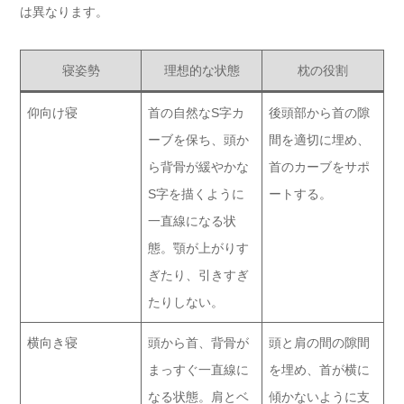
は異なります。
寝姿勢
理想的な状態
枕の役割
仰向け寝
首の自然なS字カ
後頭部から首の隙
ーブを保ち、頭か
間を適切に埋め、
ら背骨が緩やかな
首のカーブをサポ
S字を描くように
ートする。
一直線になる状
態。顎が上がりす
ぎたり、引きすぎ
たりしない。
横向き寝
頭から首、背骨が
頭と肩の間の隙間
まっすぐ一直線に
を埋め、首が横に
なる状態。肩とベ
傾かないように支