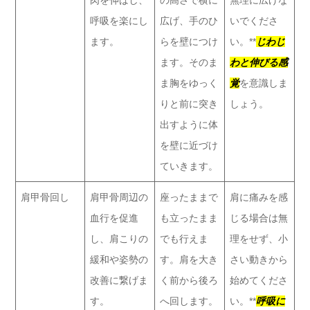
呼吸を楽にし
広げ、手のひ
いでくださ
ます。
らを壁につけ
い。**
じわじ
ます。そのま
わと伸びる感
ま胸をゆっく
覚
を意識しま
りと前に突き
しょう。
出すように体
を壁に近づけ
ていきます。
肩甲骨回し
肩甲骨周辺の
座ったままで
肩に痛みを感
血行を促進
も立ったまま
じる場合は無
し、肩こりの
でも行えま
理をせず、小
緩和や姿勢の
す。肩を大き
さい動きから
改善に繋げま
く前から後ろ
始めてくださ
す。
へ回します。
い。**
呼吸に