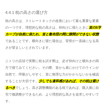
4.4.1 枕の高さの選び方
枕の高さは、ストレートネックの改善において最も重要な要素
の一つです。理想的な枕の高さは、仰向けに寝たときに
首のS字
カーブが自然に保たれ、首と敷布団の間に隙間ができない状態
であることです。横向きに寝た場合は、背骨が一直線になる高
さが望ましいとされています。
ニトリの店頭で実際に枕を試す際は、必ず仰向けと横向きの両
方で寝てみてください。その際、首から肩にかけてのラインが
自然で、呼吸がしやすく、首に無理な力がかからないかを確認
することが大切です。
少しでも違和感があれば、その枕は避け
るべき
でしょう。高さ調整機能のある枕であれば、購入後に自
宅で微調整ができるため、より理想的な高さを追求しやすいで
す。