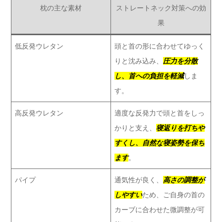
枕の主な素材
ストレートネック対策への効
果
低反発ウレタン
頭と首の形に合わせてゆっく
りと沈み込み、
圧力を分散
し、首への負担を軽減
しま
す。
高反発ウレタン
適度な反発力で頭と首をしっ
かりと支え、
寝返りを打ちや
すくし、自然な寝姿勢を保ち
ます
。
パイプ
通気性が良く、
高さの調整が
しやすい
ため、ご自身の首の
カーブに合わせた微調整が可