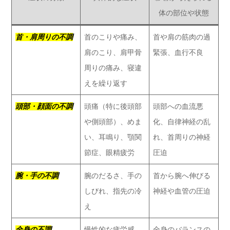
体の部位や状態
首・肩周りの不調
首のこりや痛み、
首や肩の筋肉の過
肩のこり、肩甲骨
緊張、血行不良
周りの痛み、寝違
えを繰り返す
頭部・顔面の不調
頭痛（特に後頭部
頭部への血流悪
や側頭部）、めま
化、自律神経の乱
い、耳鳴り、顎関
れ、首周りの神経
節症、眼精疲労
圧迫
腕・手の不調
腕のだるさ、手の
首から腕へ伸びる
しびれ、指先の冷
神経や血管の圧迫
え
全身の不調
慢性的な疲労感、
全身のバランスの