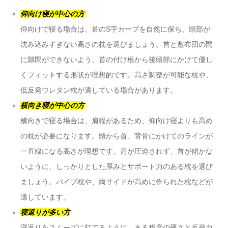
仰向け寝が中心の方
仰向けで寝る場合は、首のS字カーブを自然に保ち、頭部が
沈み込みすぎない高さの枕を選びましょう。首と敷布団の間
に隙間ができないよう、首の付け根から後頭部にかけて優し
くフィットする形状が理想的です。高さ調整が可能な枕や、
低反発ウレタン枕が適している場合があります。
横向き寝が中心の方
横向きで寝る場合は、肩幅があるため、仰向け寝よりも高め
の枕が必要になります。頭から首、背骨にかけてのラインが
一直線になる高さが理想です。肩が圧迫されず、首が傾かな
いように、しっかりとした厚みとサポート力のある枕を選び
ましょう。パイプ枕や、両サイドが高めに作られた枕などが
適しています。
寝返りが多い方
寝返りをスムーズに打てるように、ある程度の硬さと反発力