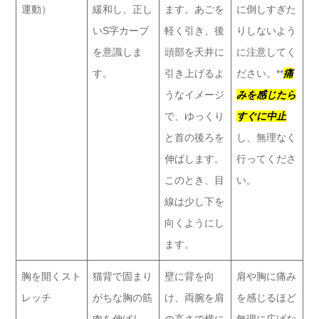
運動）
緩和し、正し
ます。あごを
に倒しすぎた
いS字カーブ
軽く引き、後
りしないよう
を意識しま
頭部を天井に
に注意してく
す。
引き上げるよ
ださい。**
痛
うなイメージ
みを感じたら
で、ゆっくり
すぐに中止
と首の後ろを
し、無理なく
伸ばします。
行ってくださ
このとき、目
い。
線は少し下を
向くようにし
ます。
胸を開くスト
猫背で固まり
壁に背を向
肩や胸に痛み
レッチ
がちな胸の筋
け、両腕を肩
を感じるほど
肉を伸ばし、
の高さで横に
無理に広げな