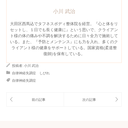
小川 武治
大田区西馬込でタフネスボディ整体院を経営。『心と体をリ
セットし、１日でも長く健康に』という思いで、クライアン
ト様の体の痛みや不調を解決するために日々全力で施術して
いる。また、『予防とメンテンス』にも力を入れ、多くのク
ライアント様の健康をサポートしている。国家資格(柔道整
復師)を保有している。
投稿者:
小川 武治
自律神経失調症 しびれ
自律神経失調症