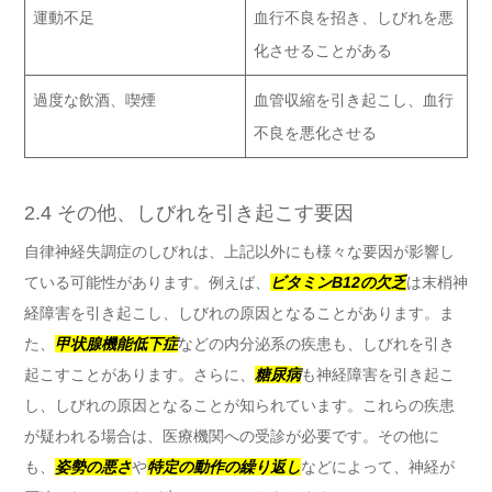
運動不足
血行不良を招き、しびれを悪
化させることがある
過度な飲酒、喫煙
血管収縮を引き起こし、血行
不良を悪化させる
2.4 その他、しびれを引き起こす要因
自律神経失調症のしびれは、上記以外にも様々な要因が影響し
ている可能性があります。例えば、
ビタミンB12の欠乏
は末梢神
経障害を引き起こし、しびれの原因となることがあります。ま
た、
甲状腺機能低下症
などの内分泌系の疾患も、しびれを引き
起こすことがあります。さらに、
糖尿病
も神経障害を引き起こ
し、しびれの原因となることが知られています。これらの疾患
が疑われる場合は、医療機関への受診が必要です。その他に
も、
姿勢の悪さ
や
特定の動作の繰り返し
などによって、神経が