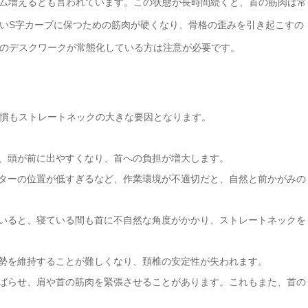
ラム増えるとも言われています。この状態が長時間続くと、首の筋肉は常
いS字カーブに保つための筋肉が硬くなり、骨格の歪みを引き起こすの
のデスクワークが常態化している方は注意が必要です。
慣もストレートネックの大きな要因となります。
は、頭が前に出やすくなり、首への負担が増大します。
ニターの位置が低すぎるなど、作業環境が不適切だと、自然と前かがみの
ていると、寝ている間も首に不自然な角度がかかり、ストレートネックを
姿勢を維持することが難しくなり、頚椎の安定性が失われます。
わばらせ、肩や首の筋肉を緊張させることがあります。これもまた、首の