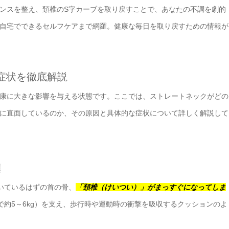
ンスを整え、頚椎のS字カーブを取り戻すことで、あなたの不調を劇的
自宅でできるセルフケアまで網羅。健康な毎日を取り戻すための情報が
と症状を徹底解説
康に大きな影響を与える状態です。ここでは、ストレートネックがどの
に直面しているのか、その原因と具体的な症状について詳しく解説して
題
いているはずの首の骨、
「頚椎（けいつい）」がまっすぐになってしま
で約5～6kg）を支え、歩行時や運動時の衝撃を吸収するクッションのよ