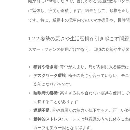
頭が前に1cm傾くだけで、首にかかる負担は数キログ
に緊張し、疲労が蓄積します。結果として、頚椎を正し
です。特に、通勤中の電車内でのスマホ操作や、長時間
1.2.2 姿勢の悪さや生活習慣が引き起こす問題
スマートフォンの使用だけでなく、日頃の姿勢や生活習
猫背や巻き肩
: 背中が丸まり、肩が内側に入る姿勢
デスクワーク環境
: 椅子の高さが合っていない、モ
姿勢になりがちです。
睡眠時の姿勢
: 高すぎる枕や合わない寝具を使用し
助長することがあります。
運動不足
: 首や肩周りの筋力が低下すると、正しい
精神的ストレス
: ストレスは無意識のうちに体をこ
カーブを失う一因となり得ます。