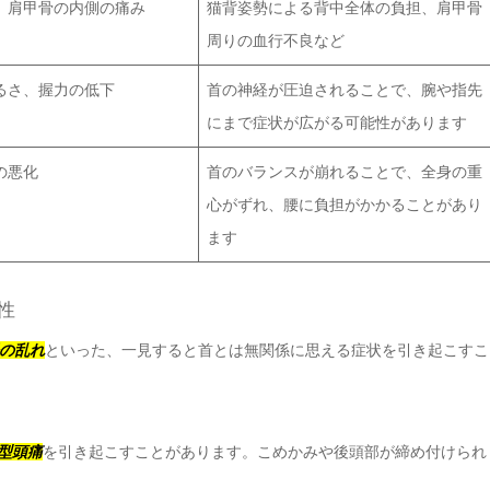
、肩甲骨の内側の痛み
猫背姿勢による背中全体の負担、肩甲骨
周りの血行不良など
るさ、握力の低下
首の神経が圧迫されることで、腕や指先
にまで症状が広がる可能性があります
の悪化
首のバランスが崩れることで、全身の重
心がずれ、腰に負担がかかることがあり
ます
性
の乱れ
といった、一見すると首とは無関係に思える症状を引き起こすこ
型頭痛
を引き起こすことがあります。こめかみや後頭部が締め付けられ